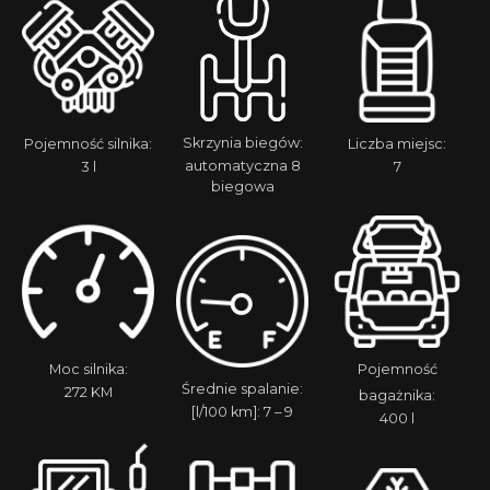
Skrzynia biegów:
Pojemność silnika:
Liczba miejsc:
automatyczna 8
3 l
7
biegowa
Moc silnika:
Pojemność
Średnie spalanie:
272 KM
bagażnika:
[l/100 km]: 7 – 9
400 l