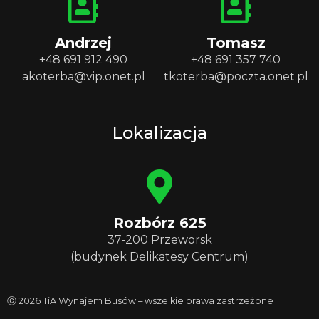
Andrzej
Tomasz
+48 691 912 490
+48 691 357 740
akoterba@vip.onet.pl
tkoterba@poczta.onet.pl
Lokalizacja
Rozbórz 625
37-200 Przeworsk
(budynek Delikatesy Centrum)
ⓒ 2026 TiA Wynajem Busów – wszelkie prawa zastrzeżone