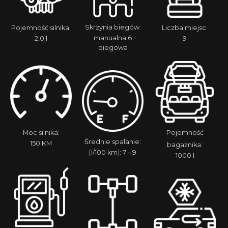
Skrzynia biegów:
Pojemność silnika:
Liczba miejsc:
manualna 6
2,0 l
9
biegowa
Moc silnika:
Pojemność
Średnie spalanie:
150 KM
bagażnika:
[l/100 km]: 7 – 9
1000 l